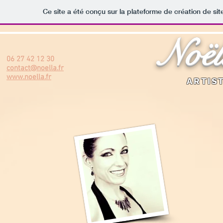
Ce site a été conçu sur la plateforme de création de sit
Noël
06 27 42 12 30
contact@noella.fr
www.noella.fr
ARTIST